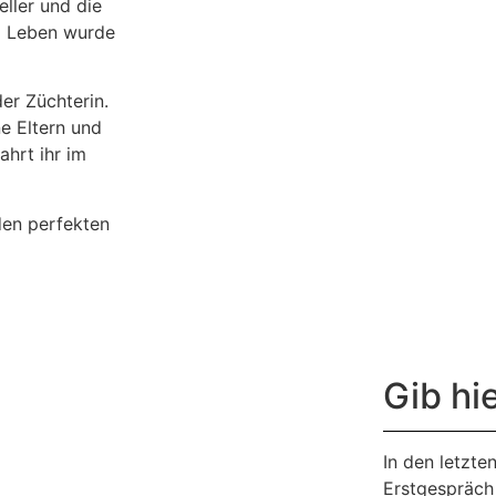
ller und die
m Leben wurde
r Züchterin.
e Eltern und
ahrt ihr im
den perfekten
Gib hi
In den letzte
Erstgespräch 