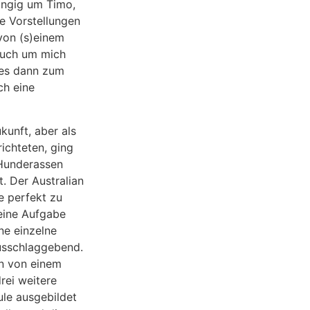
angig um Timo,
ne Vorstellungen
von (s)einem
auch um mich
 es dann zum
h eine
kunft, aber als
ichteten, ging
 Hunderassen
. Der Australian
e perfekt zu
 eine Aufgabe
ne einzelne
usschlaggebend.
nn von einem
rei weitere
le ausgebildet