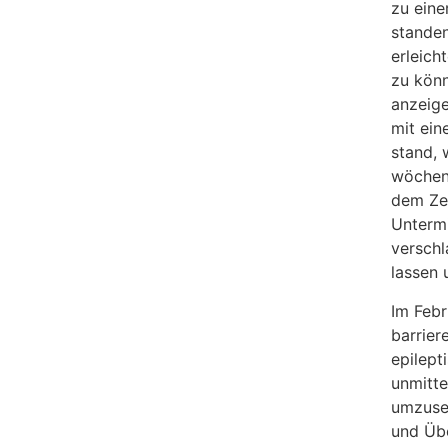
zu eine
standen
erleich
zu könn
anzeige
mit ein
stand, 
wöchent
dem Zei
Untermi
verschl
lassen 
Im Febr
barrier
epilept
unmitte
umzuset
und Übe