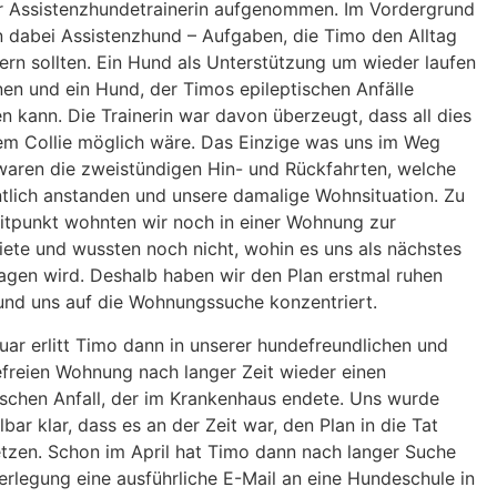
r Assistenzhundetrainerin aufgenommen. Im Vordergrund
 dabei Assistenzhund – Aufgaben, die Timo den Alltag
tern sollten. Ein Hund als Unterstützung um wieder laufen
en und ein Hund, der Timos epileptischen Anfälle
n kann. Die Trainerin war davon überzeugt, dass all dies
em Collie möglich wäre. Das Einzige was uns im Weg
waren die zweistündigen Hin- und Rückfahrten, welche
lich anstanden und unsere damalige Wohnsituation. Zu
tpunkt wohnten wir noch in einer Wohnung zur
ete und wussten noch nicht, wohin es uns als nächstes
agen wird. Deshalb haben wir den Plan erstmal ruhen
und uns auf die Wohnungssuche konzentriert.
uar erlitt Timo dann in unserer hundefreundlichen und
efreien Wohnung nach langer Zeit wieder einen
ischen Anfall, der im Krankenhaus endete. Uns wurde
lbar klar, dass es an der Zeit war, den Plan in die Tat
zen. Schon im April hat Timo dann nach langer Suche
rlegung eine ausführliche E-Mail an eine Hundeschule in