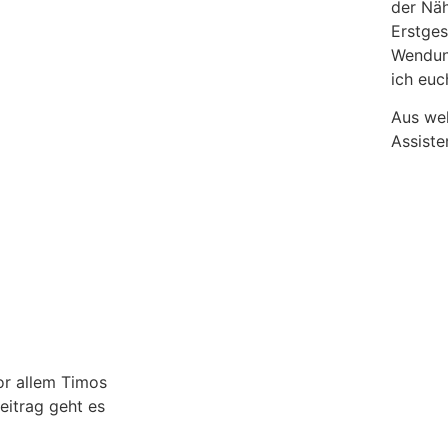
der Näh
Erstges
Wendun
ich euc
Aus wel
Assist
or allem Timos
eitrag geht es