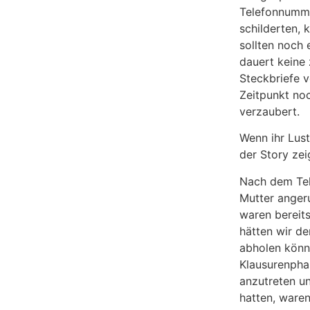
Telefonnumm
schilderten, 
sollten noch 
dauert keine
Steckbriefe 
Zeitpunkt noc
verzaubert.
Wenn ihr Lust
der Story zei
Nach dem Tel
Mutter angeru
waren bereit
hätten wir d
abholen könne
Klausurenpha
anzutreten un
hatten, waren