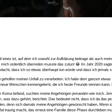
 eines ist, auf dem ich sowohl zur Aufklärung beitrage als auch meine
ie mich ordentlich überreden musste das zutun!
😂
Im Jahr 2020 sagte 
edacht, dass ich so etwas überhaupt tun würde und dass ich jemals s
ei geholfen meinen Unfall zu verarbeiten. Ich habe dem ganzen etwa
 neue Menschen kennengelernt, die ich heute Freunde nennen kann. F
 im Koma befand, suchten meine Angehörigen jemanden wie mich. Jem
, was dazu gehört, berichtet. Das bedeutet nicht, dass ich da das per
llen, denn sich damals meine Angehörigen gewünscht haben. Wenn ich 
Mal traurig macht, das erneut eine Familie diese Phase durchleben mu