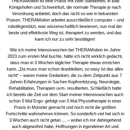
THERAMotion ist eine Praxis mit zwei Standorten, in Bad
Königshofen und Schweinfurt, die normale Therapie je nach
Verordnung anbietet, doch das nicht so wie in bekannten
Praxen. THERAMotion arbeitet ausschließlich computer – und
robotikgestützt, was wissenschaftlich bewiesen, nun mal der
beste und effektivste Weg ist, therapiert zu werden, und das
kann ich nur zu sehr bestätigen!
Wie ich meine Intensivwochen bei THERAMotion im Jahre
2023 zum ersten Mal buchte, hätte ich nicht wirklich gedacht,
dass man in 3 Wochen täglicher Therapie etwas erreichen
kann. „Da muss man schon dranbleiben, so easy ist das alles
nicht“ – waren meine Gedanken, die zu dem Zeitpunkt aus 7
Jahren Erfahrungen in Sachen Kopfverletzung, Neurologie,
Rehabilitation, Therapien uvm. resultierten. Schließlich hatte
ich bereits die Zeit vor dem Start meiner Intensivwochen auch
schon 5 Mal Ergo- gefolgt von 5 Mal Physiotherapie in einer
Praxis in Münster gemacht und noch nicht die größten
Fortschritte wahrnehmen können. So sonderlich viel hat sich in
3 Wochen auch nicht getan … – wobei ich mir dahingehend
auch abgewöhnt habe, Hoffnungen in irgendeiner Art und