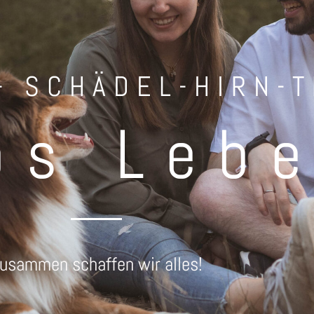
- SCHÄDEL-HIRN-
os Leb
usammen schaffen wir alles!