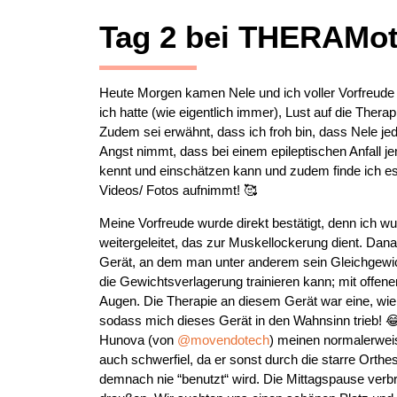
Tag 2 bei THERAMot
Heute Morgen kamen Nele und ich voller Vorfreude i
ich hatte (wie eigentlich immer), Lust auf die Thera
Zudem sei erwähnt, dass ich froh bin, dass Nele j
Angst nimmt, dass bei einem epileptischen Anfall j
kennt und einschätzen kann und zudem finde ich es t
Videos/ Fotos aufnimmt! 🥰
Meine Vorfreude wurde direkt bestätigt, denn ich 
weitergeleitet, das zur Muskellockerung dient. Dan
Gerät, an dem man unter anderem sein Gleichgewic
die Gewichtsverlagerung trainieren kann; mit offe
Augen. Die Therapie an diesem Gerät war eine, wie ic
sodass mich dieses Gerät in den Wahnsinn trieb! 
Hunova (von
@movendotech
) meinen normalerwei
auch schwerfiel, da er sonst durch die starre Orth
demnach nie “benutzt“ wird. Die Mittagspause verbr