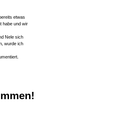
ereits etwas
ht habe und wir
nd Nele sich
n, wurde ich
mentiert.
kommen!