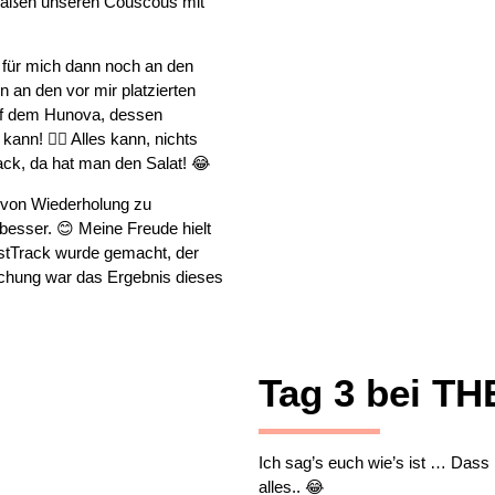
d aßen unseren Couscous mit
 für mich dann noch an den
an den vor mir platzierten
uf dem Hunova, dessen
nn! 😮‍💨 Alles kann, nichts
ack, da hat man den Salat! 😂
r von Wiederholung zu
esser. 😊 Meine Freude hielt
astTrack wurde gemacht, der
schung war das Ergebnis dieses
Tag 3 bei T
Ich sag’s euch wie’s ist … Dass 
alles.. 😂