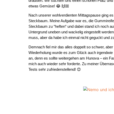
draußen. Wir suchten uns einen schönen Platz un
etwas Gemüse! 😂 🙌🏼
Nach unserer wohlverdienten Mittagspause ging es
Steckbaum. Meine Aufgabe war es, die Gummireifen 
Steckbaum zu “heften“ und dabei stand ich noch a
Untergrund uneben und wackelig eingestellt werden ka
muss, aber da habe ich einmal nicht geguckt und z
Demnach fiel mir das alles doppelt so schwer, abe
Wiederholung wurde es zum Glück auch irgendwie b
an, denn es sollte weitergehen am Hunova – ein F
mich auch wieder sehr forderte. Zu meiner Überra
Tests sehr zufriedenstellend! 😊