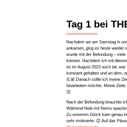
Tag 1 bei T
Nachdem wir am Samstag in unse
ankamen, ging es heute wieder m
wurde mit der Befundung – viele 
können. Nachdem ich mit diesen T
es im August 2023 auch tat, war i
konstant gehalten und an dem, w
💪🏼 Danach sollte ich meine Ziel
hinarbeiten möchte. Meine Ziele:
😊
Nach der Befundung brauchte ich
Während Nele mit Nemo spazieren
Zu unserem Glück kam genau in 
sehr motivierte. 😊 Auf das Päus
@eksobionics.de
.